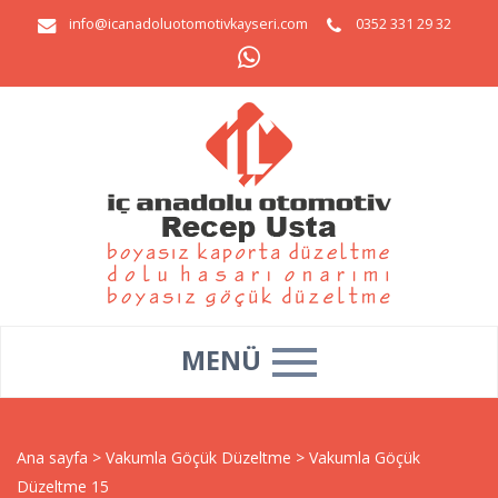
info@icanadoluotomotivkayseri.com
0352 331 29 32
MENÜ
Ana sayfa
>
Vakumla Göçük Düzeltme
>
Vakumla Göçük
Düzeltme 15