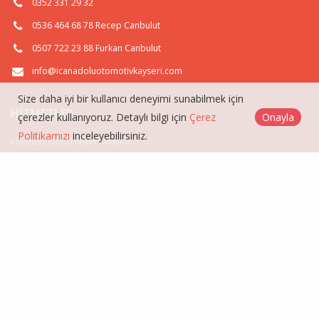
0352 331 29 32
0536 464 68 78 Recep Canbulut
0507 722 23 88 Furkan Canbulut
info@icanadoluotomotivkayseri.com
Size daha iyi bir kullanıcı deneyimi sunabilmek için
HIZMETLER
çerezler kullanıyoruz. Detaylı bilgi için
Çerez
Onayla
Politikamızı
inceleyebilirsiniz.
Boyasız Dolu Hasarı Onarımı
Boyasız Göçük Düzeltme
Aluminyum Parça Onarımı
Vakumla Göçük Düzeltme
İç Anadolu Otomotiv Boyasız Kaborta Göçük Düzeltme © 2026
Çerez Politikası