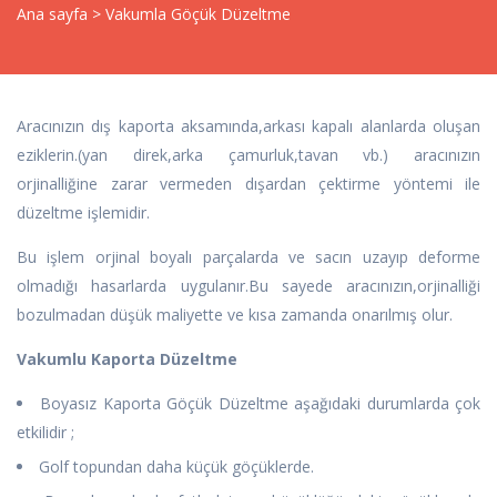
Ana sayfa
>
Vakumla Göçük Düzeltme
Aracınızın dış kaporta aksamında,arkası kapalı alanlarda oluşan
eziklerin.(yan direk,arka çamurluk,tavan vb.) aracınızın
orjinalliğine zarar vermeden dışardan çektirme yöntemi ile
düzeltme işlemidir.
Bu işlem orjinal boyalı parçalarda ve sacın uzayıp deforme
olmadığı hasarlarda uygulanır.Bu sayede aracınızın,orjinalliği
bozulmadan düşük maliyette ve kısa zamanda onarılmış olur.
Vakumlu Kaporta Düzeltme
Boyasız Kaporta Göçük Düzeltme aşağıdaki durumlarda çok
etkilidir ;
Golf topundan daha küçük göçüklerde.