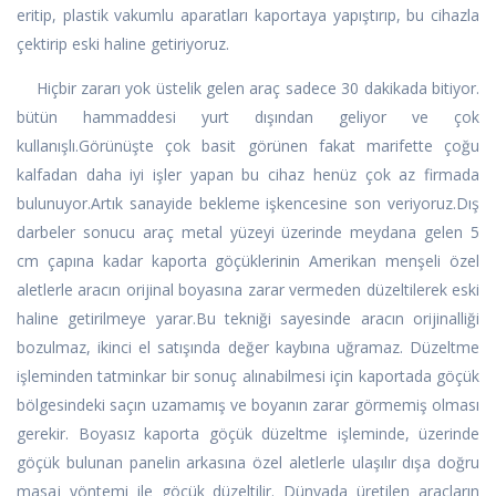
eritip, plastik vakumlu aparatları kaportaya yapıştırıp, bu cihazla
çektirip eski haline getiriyoruz.
Hiçbir zararı yok üstelik gelen araç sadece 30 dakikada bitiyor.
bütün hammaddesi yurt dışından geliyor ve çok
kullanışlı.Görünüşte çok basit görünen fakat marifette çoğu
kalfadan daha iyi işler yapan bu cihaz henüz çok az firmada
bulunuyor.Artık sanayide bekleme işkencesine son veriyoruz.Dış
darbeler sonucu araç metal yüzeyi üzerinde meydana gelen 5
cm çapına kadar kaporta göçüklerinin Amerikan menşeli özel
aletlerle aracın orijinal boyasına zarar vermeden düzeltilerek eski
haline getirilmeye yarar.Bu tekniği sayesinde aracın orijinalliği
bozulmaz, ikinci el satışında değer kaybına uğramaz. Düzeltme
işleminden tatminkar bir sonuç alınabilmesi için kaportada göçük
bölgesindeki saçın uzamamış ve boyanın zarar görmemiş olması
gerekir. Boyasız kaporta göçük düzeltme işleminde, üzerinde
göçük bulunan panelin arkasına özel aletlerle ulaşılır dışa doğru
masaj yöntemi ile göçük düzeltilir. Dünyada üretilen araçların