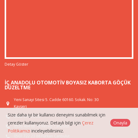
Detay Göster
İÇ ANADOLU OTOMOTIV BOYASIZ KABORTA GÖÇÜK
DÜZELTME
Yeni Sanayi Sitesi 5. Cadde 60160. Sokak. No: 30
Kayseri
Size daha iyi bir kullanıcı deneyimi sunabilmek için
0352 331 29 32
çerezler kullanıyoruz. Detaylı bilgi için
Çerez
Onayla
0536 464 68 78 Recep Canbulut
Politikamızı
inceleyebilirsiniz.
0507 722 23 88 Furkan Canbulut