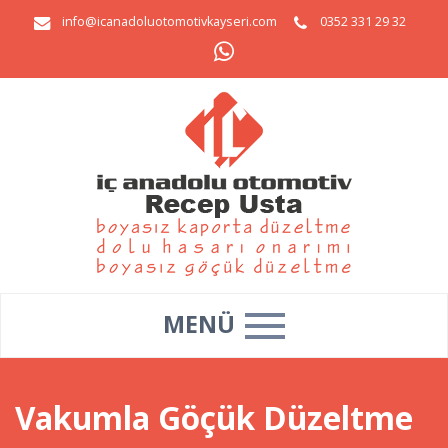
info@icanadoluotomotivkayseri.com
0352 331 29 32
MENÜ
Vakumla Göçük Düzeltme