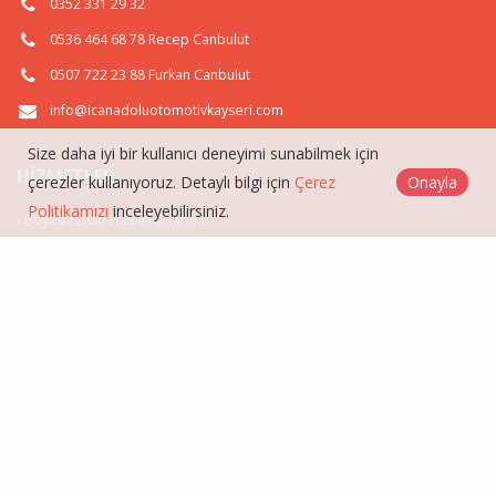
0352 331 29 32
0536 464 68 78 Recep Canbulut
0507 722 23 88 Furkan Canbulut
info@icanadoluotomotivkayseri.com
Size daha iyi bir kullanıcı deneyimi sunabilmek için
HIZMETLER
çerezler kullanıyoruz. Detaylı bilgi için
Çerez
Onayla
Politikamızı
inceleyebilirsiniz.
Boyasız Dolu Hasarı Onarımı
Boyasız Göçük Düzeltme
Aluminyum Parça Onarımı
Vakumla Göçük Düzeltme
İç Anadolu Otomotiv Boyasız Kaborta Göçük Düzeltme © 2026
Çerez Politikası