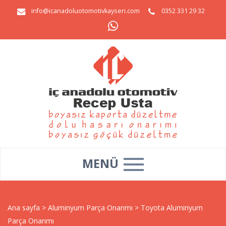
info@icanadoluotomotivkayseri.com
0352 331 29 32
MENÜ
Ana sayfa
>
Aluminyum Parça Onarımı
>
Toyota Aluminyum
Parça Onarımı